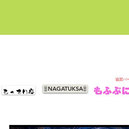
協賛バ
NAGATUKSA