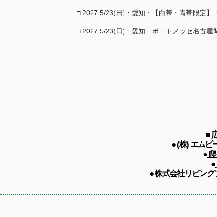
□ 2027.5/23(日)・愛知・【白帯・青帯限
□ 2027.5/23(日)・愛知・ポートメッセ名古屋
■
●
(株) エム
●
爬
●
●
株式会社リビングプロシ