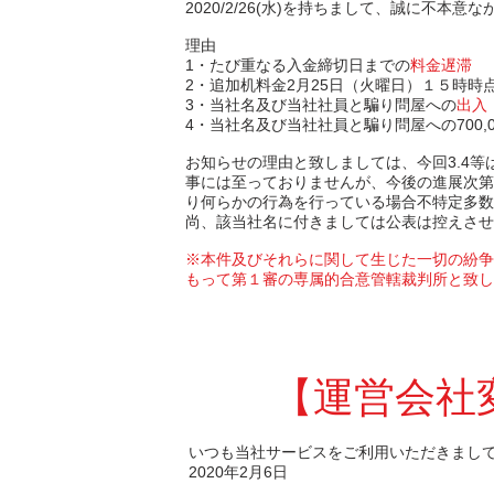
2020/2/26(水)を持ちまして、誠に不本
理由
1・たび重なる入金締切日までの
料金遅滞
2・追加机料金2月25日（火曜日）１５時時
3・当社名及び当社社員と騙り問屋への
出入
4・当社名及び当社社員と騙り問屋への700,
お知らせの理由と致しましては、今回3.4
事には至っておりませんが、今後の進展次第
り何らかの行為を行っている場合不特定多数
尚、該当社名に付きましては公表は控えさせ
※本件及びそれらに関して生じた一切の紛争
もって第１審の専属的合意管轄裁判所と致し
【運営会社
いつも当社サービスをご利用いただきまし
2020年2月6日