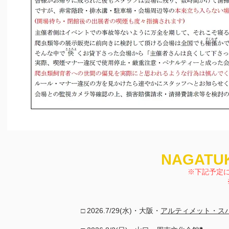
NAGAT
※下記予定
□ 2026.7/29(水)・大阪・
アルティメット・スパ