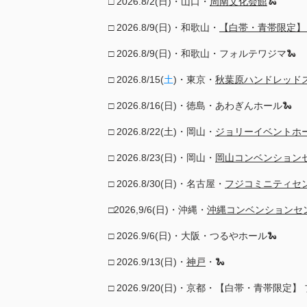
□ 2026.8/2(日)・山口・
周南文化会館
🐍
□ 2026.8/9(日)・和歌山・
【白帯・青帯限定】
□ 2026.8/9(日)・和歌山・フォルテワジマ🐍
□ 2026.8/15(
土
)・東京・
秋葉原ハンドレッド
□ 2026.8/16(日)・徳島・あわぎんホール🐍
□ 2026.8/22(土)・岡山・
ジョリーイベントホ
□ 2026.8/23(日)・岡山​・
岡山コンベンション
□ 2026.8/30(日)・名古屋・
フジコミニティセ
□2026,9/6(日)​・沖縄・
沖縄コンベンションセ
□ 2026.9/6(日)・大阪​​・
つるやホール
🐍
□ 2026.9/13(日)・
神戸
・🐍
□ 2026.9/20(日)・京都・【白帯・青帯限