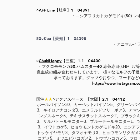
○AFF Line【岐阜】1 04391
​・ニシアフリカトカゲモドキ(50) レ
50○Kuu【愛知】1 04398
​・アニマルイ
○
ChukiHappy
【三重】1.1 04400
​・フクロモモンガ50.ハムスター40 赤茶赤目(ｽﾄﾛﾍ
良血統の組み合わせをしています。 様々なモルフの子
承っております。グッツやおやつ、フードなど
https://www.instagram.
国沖
★★
○
アクアスペース
【大阪】2.1 04412
ボールパイソン30、カーペットパイソン5、グリーンパ
3、キイロアナコンダ3、エメラルドツリーボア3、アマゾ
ングスネーク5、テキサスラットスネーク2、ブラックキ
3、サルバトールモニター3、ブルーテールモニター1、
3、イワトカゲ5、ヒョウモントカゲモドキ20、ニシアフ
トッケイヤモリ3、タマオヤモリ3、ヒョウモンリクガメ
コガメ5、ミツユビハコガメ2、トウブハコガメ5、フロ