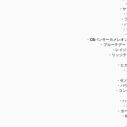
・ヤ
・
・
・
・
・CBパンサーカメレオ
・ブルーテグー
・レイジ
・リッジテ
・ヒ
・
・ゼノ
・バ
・コン
・ハ
・
・ヨ
・