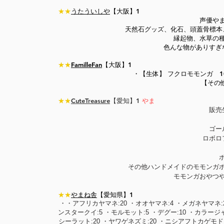
★★
うたういしや
【大阪】1
声優や
天然石グッズ、化石、頭蓋骨標本
縁起物、水草の
色んな物がありすぎな
★
★
FamilleFan
【大阪】1
・【生体】 フクロモモンガ 10
【その
★★
CuteTreasure
【愛知】1
やま
販売
ゴー
ロボロ
その他ハンドメイドのモモンガ
モモンガおやつ
★★
やまね舎
【愛知県】1
・・アフリカヤマネ:20 ・オオヤマネ:4 ・メガネヤマネ:
ンスタークイ:5 ・モルモット:5 ・デグー:10 ・カラー
シーラット:20 ・ヤワゲネズミ:20 ・ニシアフトカゲモド