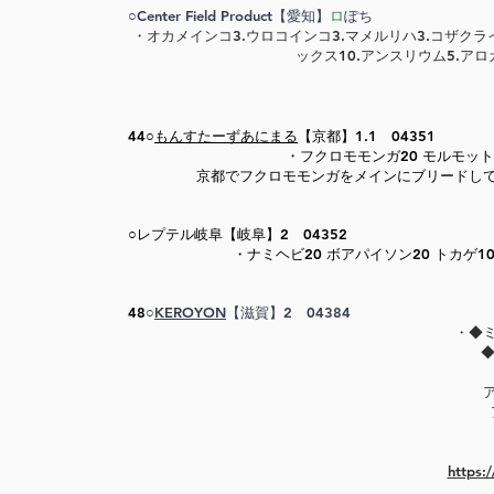
○Center Field Product【愛知】
ロ
ぽち
​・オカメインコ3.ウロコインコ3.マメルリハ3.コザクラ
ックス10.アンスリウム5.アロ
44○
もんすたーずあにまる
【京都】1.1 04351
​・フクロモモンガ20 モルモット
京都でフクロモモンガをメインにブリードし
○レプテル岐阜【岐阜】2 04352
​・ナミヘビ20 ボアパイソン20 トカゲ10
48
○
KEROYON
【滋賀】2 04384
​・
https: