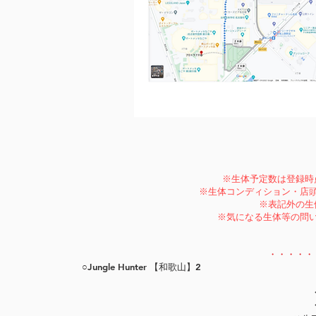
※生体予定数は登録時
​※生体コンディション・店
※表記外の生
※気になる生体等の問
・・・・・
○Jungle Hunter 【和歌山】2​