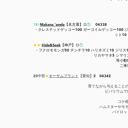
18○
Makana 'anela
【名古屋】ロ
①
04338
​・クレステッドゲッコー100 ガーゴイルゲッコー100 
ット10
★★
Hide&Seek
【神戸】
ロ
①
・​フクロモモンガ50 チンチラ10 ハリネズミ10 ジリス
リカヤマネ5 シマリス
等小動
ご来
20中部
★
オーサムプラント
【愛知】
2 04342
育てながら与えること
ビバリウムで
コケ
ハムスターやモ
パイロッ