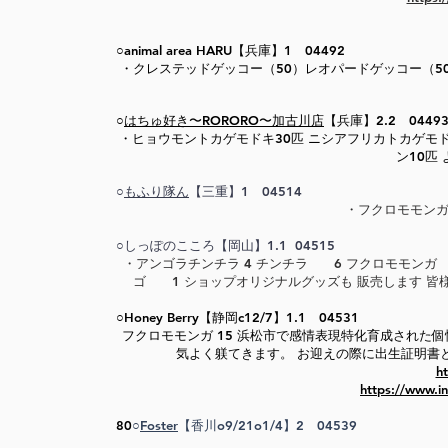
○animal area HARU【兵庫】1 04492
​・クレステッドゲッコー（50）レオパードゲッコー（5
○
はちゅ好き〜RORORO〜加古川店
【兵庫】2.2 0449
​・ヒョウモントカゲモドキ30匹 ニシアフリカトカゲモ
ン10匹
○
もふり隊ん
【三重】1 04514
​・フクロモモン
○しっぽのこころ【岡山】1.1 04515
​・アンゴラチンチラ 4 チンチラ 6 フクロモモンガ
ゴ 1 ショップオリジナルグッズも 販売します 皆様のお越
○Honey Berry【静岡
c12/7
】1.1 04531
フクロモモンガ 15 浜松市で感情表現特化育成された個性
気よく躾てきます。 お迎えの際に出生証明書
ht
https://www.i
80
○
Foster
【香川o9/21o1/4】2 04539