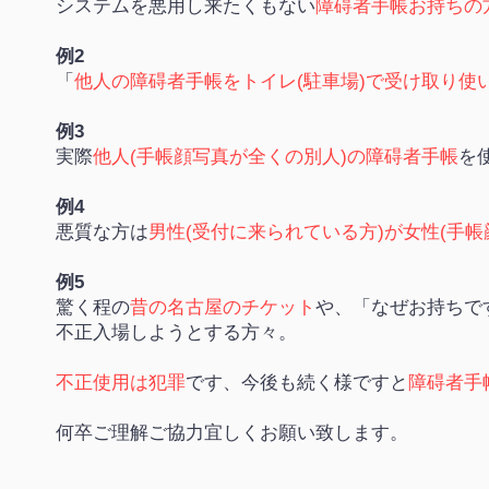
システムを悪用し来たくもない
障碍者手帳お持ちの
例2
「
他人の障碍者手帳をトイレ(駐車場)で受け取り使
例3
実際
他人(手帳顔写真が全くの別人)の障碍者手帳
を
例4
悪質な方は
男性(受付に来られている方)が女性(手帳
例5
驚く程の
昔の名古屋のチケット
や、「なぜお持ちで
不正入場しようとする方々。
不正使用は犯罪
です、今後も続く様ですと
障碍者手
何卒ご理解ご協力宜しくお願い致します。