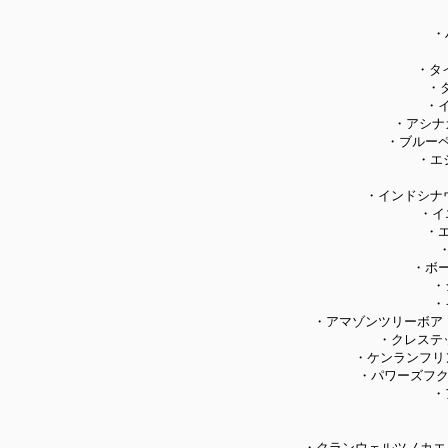
・
・タ
・
・
・アシナ
・ブルー
・エ
・インドシナ
・イ
・
・ボ
・
・
・アマゾンツリーボア
・クレステ
・ケンランフリ
・パワーズフク
・
・クランウェルツノカエル