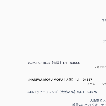
コ
プ
○GRK;REPTILES【大阪】1.1 04556
​・レオパ8
○HANIWA MOFU MOFU【大阪】1.1 04567
​・フクロモモ
84○ハッピーフレンズ【大阪o1/4】島L.1 04575
大阪市でレ
韓国CBでハイクオリテ