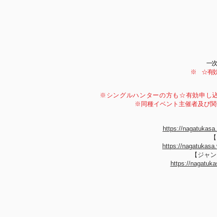
一
※ ☆有
※シングルハンターの方も☆有効申し
※
同種イベント主催者及び関
https://nagatukasa.
【
https://nagatukasa
【ジャン
https://nagatuka