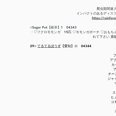
爬虫類関連
インパクトのあるディス
https://rainfor
○Sugar Pot【岐阜】1 04343
​・♡フクロモモンガ 15匹 ♡モモンガポーチ ♡おも
れて下さい
素
29○
てるてるぼうず
【愛知】ロ 04344
アフ
カ
チー
ジャ
ス
ヒ
コ