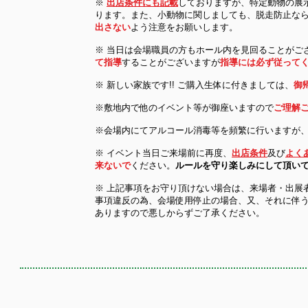
※
出店条件にも記載
しておりますが、特定動物の展
ります。また、小動物に関しましても、脱走防止な
出さない
よう注意をお願いします。
※ 当日は会場職員の方もホール内を見回ることがご
て指導
することがございますが
指導には必ず従って
※ 新しい家族です!! ご購入生体に付きましては、
御
※敷地内で他のイベント等が御座いますので
ご理解
※会場内にてアルコール消毒等を頻繁に行いますが
※ イベント当日ご来場前に再度、
出店条件
及び
よく
来ないで
ください。
ルールを守り楽しみにして頂い
​※ 上記事項をお守り頂けない場合は、来場者・出展
事項違反の為、会場使用停止の場合、又、それに伴
ありますので悪しからずご了承ください。