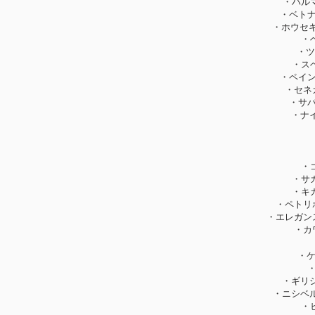
・ハル
・ベトナ
・ホウセキ
・
・ツ
・ス
・ペイン
・セネ
・サバ
・ナイ
・
・サ
・キ
・ペトリ
・エレガン
・カ
・ケ
・ギリシ
・ニシベル
・