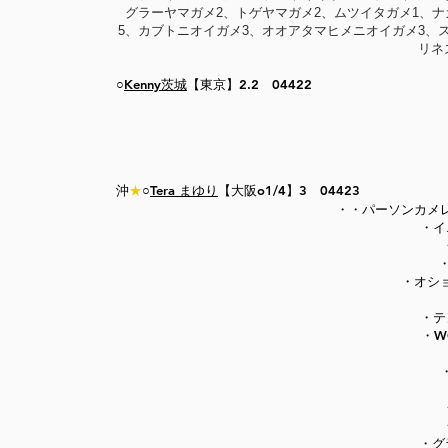
グラーヤマガメ2、トゲヤマガメ2、ムツイタガメ1、ナ
5、カブトニオイガメ3、オオアタマヒメニオイガメ3、ス
リネ
○
Kenny茨城
【東京】2.2 04422
沖
★
○
Tera まゆり
【大阪
o1/4
】3 04423
・・パーソンカメレ
・イ
・オシ
・テ
・W
・グ