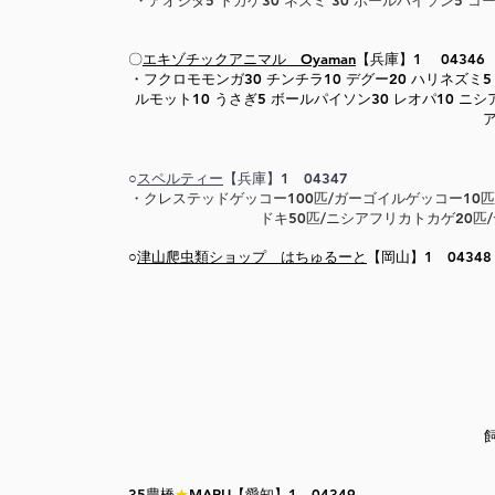
​・アオジタ5 トカゲ30 ネズミ 30 ポールパイソン5 コーン
〇
エキゾチックアニマル Oyaman
【兵庫】1 04346
・フクロモモンガ30 チンチラ10 デグー20 ハリネズミ5 
ルモット10 うさぎ5 ボールパイソン30 レオパ10 ニシ
○
スペルティー
【兵庫】1 04347
​・クレステッドゲッコー100匹/ガーゴイルゲッコー10
ドキ50匹/ニシアフリカトカゲ20
○
津山爬虫類ショップ はちゅるーと
【岡山】1 04348
35豊橋
★
MARU
【愛知】1 04349