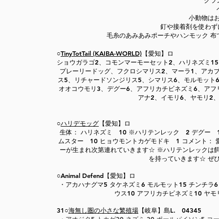
クラ
小動物は
釘や接着剤を使わず
毛糸のあみあみポーチやハンモック 布
○
TinyTotTail (KAIBA-WORLD)
【愛知】ロ
ショウガラゴ2、コモンマーモーセット2、ハリネズミ15
プレーリードッグ、フクロシマリス2、マーラ1、アカブ
ス5、リチャードソンジリス5、シマリス6、モルモット
オオコウモリ3、デグー6、アフリカチビネズミ6、アフ
アナ2、イモリ6、ヤモリ2
○
ハリデモッグ
【愛知】ロ
生体： ハリネズミ 10 ※ハリテンレック 2 デグー 
ムスター 10 ヒョウモントカゲモドキ 1 コメント：
ーが生まれ次第連れていきます☆ ※ハリテンレックは
を持っていきます☆ ぜひハ
○Animal Defend【愛知】ロ
​・アカハナグマ5 タケネズミ6 モルモット15 チンチラ6
ウス10 アフリカチビネズミ10 ヤモリ
31○
海無し圏の小さな繁殖場
【岐阜】島L. 04345