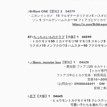
○Brilliant ONE【愛知】2 04579
​・ニホンイシガメ 15 マルギナータリクガメ5 ハスオビ
ソン 5 ゴールデンハムスター10 フトアゴヒゲトカゲ 
https://x.com/Brildr
87○
ちっちゃいものクラブ
【大阪】1 04599
​・トカケモドキ50 ミカドヤモリ10 ヤモリ5 スキンク5
リクガメ10 メンフクロウ3 ハムスター50 フクロモモン
○
＋libero. monster box
【愛知】1 04628
​・爬虫類 フトアゴ25 ホカケ
【トカゲ専門
フトアゴ中心トカゲ生体・飼育用品
営業10〜20
《お問合せ》09088648691 ・
皆様ご来
○
月下
【大阪】1 04645
​・ヒョウモントカゲモドキ15 クレステ
可愛い子たちを連れてい