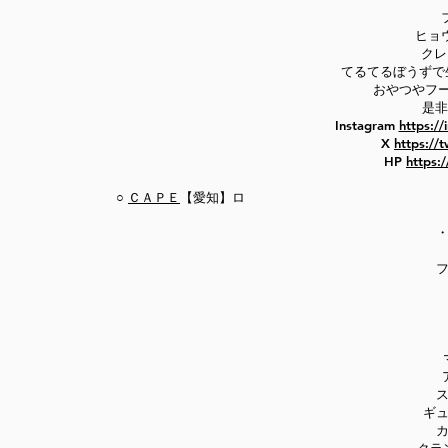
ヒョ
クレ
てるてるぼうずで
おやつやフ
是非
Instagram
https:/
X
https://
HP
https:
○
ＣＡＰＥ
【愛知】ロ
フ
ス
ギュ