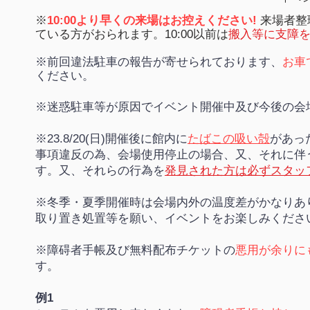
※
10:00より早くの
来場はお控えください!
来場者整理
ている方がおられます。10
:00以前
は
搬入等に支障
※前回違法駐車の報告が寄せられております、
お車
ください。
※迷惑駐車等が原因でイベント開催中及び今後の会
※23.8/20(日)開催後に館内に
たばこの吸い殻
があっ
事項違反の為、会場使用停止の場合、又、それに伴
す。又、それらの行為を
発見された方は必ずスタッ
※冬季・夏季開催時は会場内外の温度差がかなりあ
取り置き処置等を願い、イベントをお楽しみくださ
※障碍者手帳及び無料配布チケットの
悪用が余りに
す。
例1