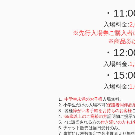
・11:
入場料金:
2,
※先行入場券ご購入者
※
商品券
・12:
入場料金:
1
・15:
入場料金:
1.
中学生未満のお子様
入場無料。
​小学生だけの入場不可(
保護者同伴必
各
種
障がい者手帳をお持ちのお客様
65歳以上のご高齢の方
証明物ご提示
4に該当される方の
付き添いの方も1
チケット販売は当日受付のみ。
事前には枚数限定で各出展者より無料