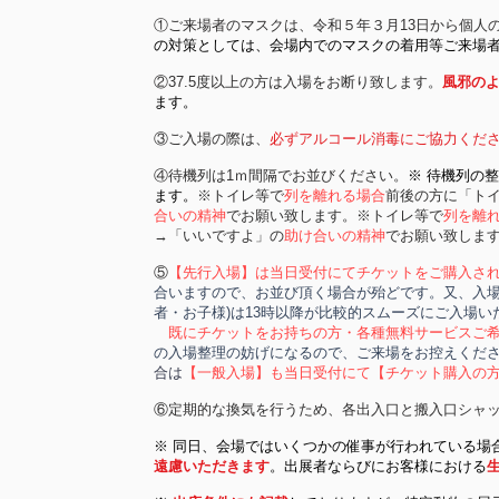
①ご来場者のマスクは、令和５年３月13日から個人
の対策としては、会場内でのマスクの着用等ご来場
②37.5度以上の方は入場をお断り致します。
風邪の
ます。
③ご入場の際は、
必ずアルコール消毒にご協力くだ
④待機列は1ｍ間隔でお並びください。
※ 待機列の
ます。
※トイレ等で
列を離れる場合
前後の方に「ト
合いの精神
でお願い致します。※トイレ等で
列を離
→「いいですよ」の
助け合いの精神
でお願い致しま
⑤
【先行入場】は当日受付にてチケットをご購入さ
合いますので、お並び頂く場合が殆どです。又、入場
者・お子様)は13時以降が比較的スムーズにご入場い
既にチケットをお持ちの方・各種無料サービスご
の入場整理の妨げになるので、ご来場をお控えくだ
合は
【一般入場】も当日受付にて【チケット購入の
⑥定期的な換気を行うため、各出入口と搬入口シャッ
※ 同日、会場ではいくつかの催事が行われている場
遠慮いただきます
。出展者ならびにお客様における