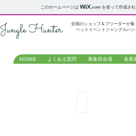
このホームページは
.com
を使って作成され
Jungle Hunter
全国のショップ＆ブリーダーが集
ペットイベントジャングルハン
HOME
よくある質問
募集前会場
各募
2026.1/4(日)