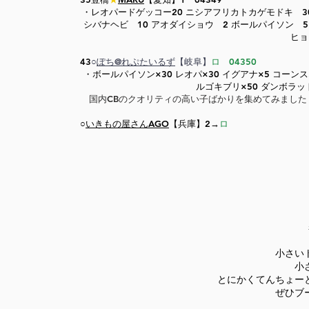
​・レオパードゲッコー20 ニシアフリカトカゲモドキ 3
シバナヘビ 10 アオダイショウ 2 ボールパイソン 
ヒョ
43
○
ぽち@れぷたいるず
【岐阜】
ロ 04350
・ボールパイソン×30 レオパ×30 イグアナ×5 コーンス
ルゴキブリ×50 ダンボラッ
国内CBのクオリティの高い子ばかりを集めてみました
○
いきもの屋さん​AGO
【兵庫】2→
ロ
小さい
小
とにかくてんちょー
ぜひブ