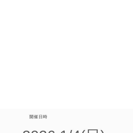
即売会
ジャングルハンター in 名古屋
開催日時