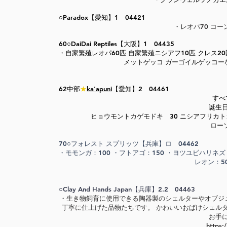
○Paradox【愛知】1 04421
​・レオパ70 コ
60○DaiDai Reptiles【大阪
】1 04435
​・自家繁殖レオパ60匹 自家繁殖ニシアフ10匹 クレス
メットゲッコ ガーゴイルゲッコー
62中部
★
ka'apuni
【愛知】2 04461
すべ
誕生
ヒョウモントカゲモドキ 30 ニシアフリカトカ
ロー
70○フォレスト スプリッツ【兵庫】ロ 04462
​・モモンガ：100 ・フトアゴ：150 ・ヨツユビハリネ
レオン：5
○Clay And Hands Japan【兵庫】2.2 04463
​・生き物飼育に使用できる陶器製のシェルターやオブジ
丁寧に仕上げた品物たちです。 かわいいおばけシェル
お手
https: