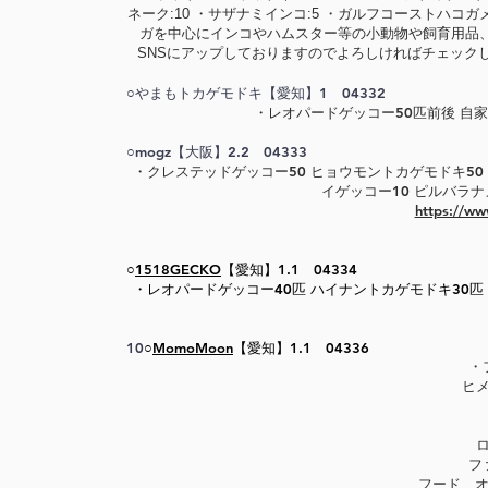
ネーク:10 ・サザナミインコ:5 ・ガルフコーストハコ
ガを中心にインコやハムスター等の小動物や飼育用品、
SNSにアップしておりますのでよろしければチェック
○やまもトカゲモドキ【愛知】1 04332
​・レオパードゲッコー50匹前後 
○mogz【大阪】2.2 04333
​・クレステッドゲッコー50 ヒョウモントカゲモドキ50 
イゲッコー10 ピルバラ
https://w
○
1518GECKO
【愛知】1.1 04334
​・レオパードゲッコー40匹 ハイナントカゲモドキ30
10
○
MomoMoon
【愛知】1.1 04336
​
ヒメ
フ
フード、オ