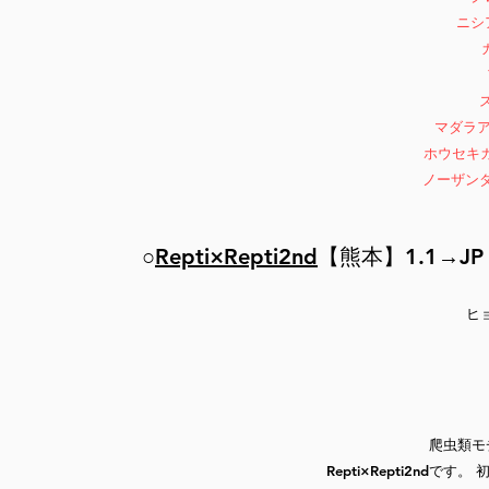
ニシ
マダラア
ホウセキカ
ノーザン
○
Repti×Repti2nd
【熊本】1.1→JP
ヒ
爬虫類モ
Repti×Repti2nd