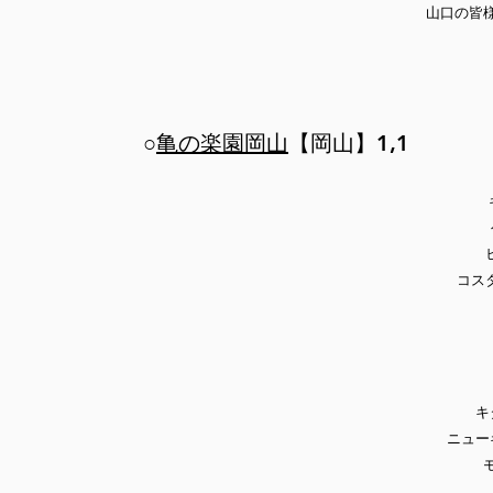
山口の皆
○
亀の楽園岡山
【岡山】1,1
コス
キ
ニュー