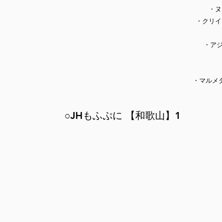
・ヌ
・クリイ
・アジ
・マルメ
○JHもふぷに 【和歌山】1