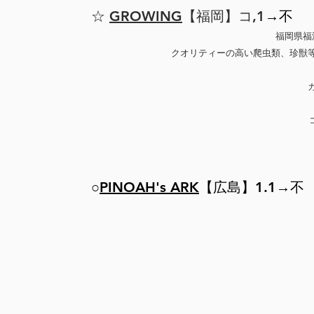
☆
GROWING
【福岡】コ,
1
→不
​福岡県
クオリティーの高い爬虫類、珍獣
○
PINOAH's ARK
【広島】1.1
→不