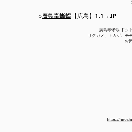
○
廣島毒蜥蜴
【広島】1.1→JP
廣島毒蜥蜴 ​ド
リクガメ、トカゲ、モ
お
https://hiros