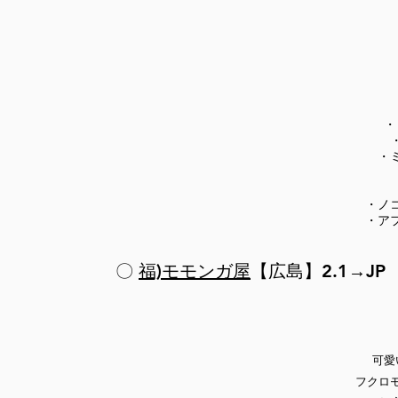
・
・
・ノ
・ア
〇
福)モモンガ屋
【広島】2.1→JP
可愛
フクロ