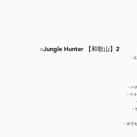
○Jungle Hunter 【和歌山】2
・エ
・
ハ
・ベト
・
・ホウ