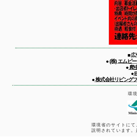
■ 
●
(株) エムピ
●
爬虫
●
B
●
株式会社リビングプロシー
環
環境省のサイトにて
説明されています。