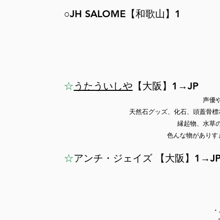
○JH SALOME【和歌山】1
☆
うたういしや
【大阪】1
→JP
声優
天然石グッズ、化石、頭蓋骨標
縁起物、水草
色んな物がありすぎ
☆
アンチ・ジェイズ
【大阪】1
→J
・