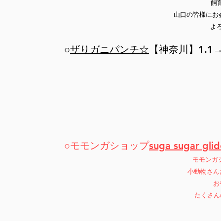
飼
山口の皆様にお会
よろ
○
ザりガニパンチ☆
【神奈川】1.1
○モモンガショップ
suga sugar glid
モモンガショ
小動物さん
お
たくさんの