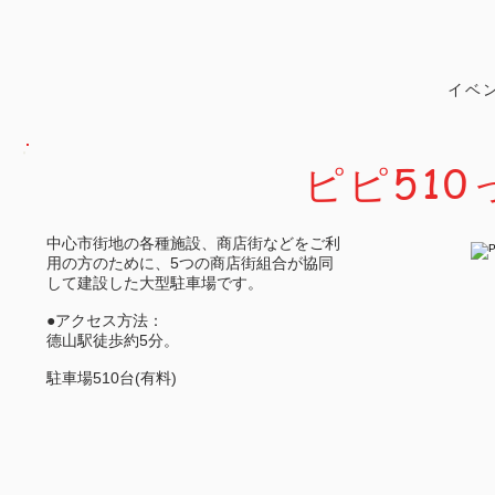
​イベ
ピピ51
中心市街地の各種施設、商店街などをご利
用の方のために、5つの商店街組合が協同
して建設した大型駐車場です。
●アクセス方法：
德山駅徒歩約5分。
​駐車場510台(有料)