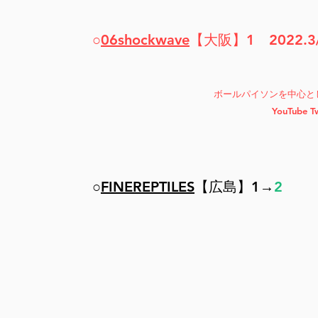
○
06shockwave
【大阪】1 2022.3/
ボールパイソンを中心とした
YouTube T
○
FINEREPTILES
【広島】1→
2