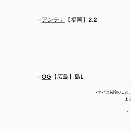
○
アンテナ
【福岡】2.2
○
OG
【広島】島L
レオパは勿論のこと
よ
ヒ