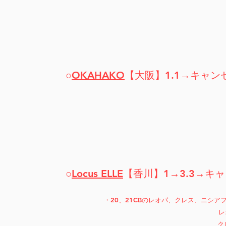
○
OKAHAKO
【大阪】1.1→キャン
○
Locus ELLE
【香川】1→3.3→キ
​・20、21CBのレオパ、クレス、ニ
レ
ク