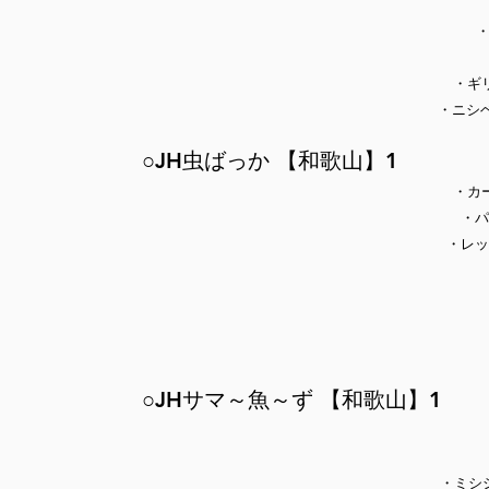
・
・ギリ
・ニシベ
○JH虫ばっか 【和歌山】1
・カ
・パ
・レッ
○JHサマ～魚～ず 【和歌山】1
・ミシ