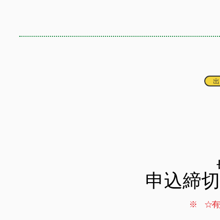
出
申込締
※ ☆有効締