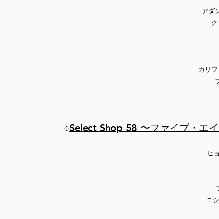
アダ
ク
カリフ
○
Select Shop 58 〜ファイブ・エ
ヒ
ニシ