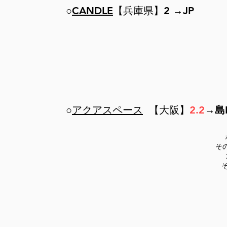
○
CANDLE
【兵庫県】2 →JP
○
アクアスペース
【大阪】
2.2
→島L
そ