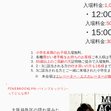
入場料金:
1,
・12:
入場料金:
5
・15:
入場料金:
3
小学生未満のお子様
入場無料。
各
種
障がい者手帳をお持ちのお客様
ご本人様は
65歳以上のご高齢の方
証明物ご提示で入場無料
2・3に該当される方の
付き添いの方も1名様
ま
3に該当される方とご一緒に来場された小学生ま
​※ 本会場は
エレベーター・エスカレーターが
PINEBROOKLYN-パインブルックリン-
ってどんな所?
大阪福島区の隠れ場みた