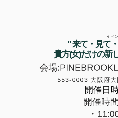
​イベ
" 来て・見て
貴方(女)だけの
会場:PINEBROO
〒553-0003 大阪
開催日時:2
開催時間:1
・11: