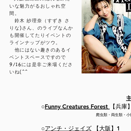
いな魅力がるおしゃれ空
間。
鈴木 紗理奈（すずき さ
りな)さん、のライブなんか
も開催してたりイベントの
ラインナップがツウ。
他にはない趣きのあるイ
ベントスペースですので
9/16には是非ご来場くださ
いね(^^ゞ
○
Funny Creatures Forest
【兵庫
​爬虫類・両生類・
○
アンチ・ジェイズ
【大阪】1