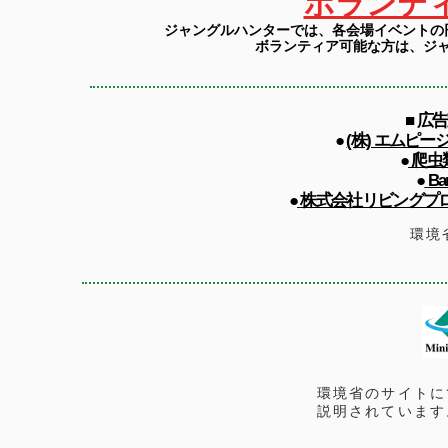
ボランテ
ジャングルハンターでは、各会場イベントの
ボランティア可能な方は、ジ
■ 広
●
(株) エムピ
●
爬虫類
●
Ba
●
株式会社リビングプロシード
環境
環境省のサイトに
説明されています