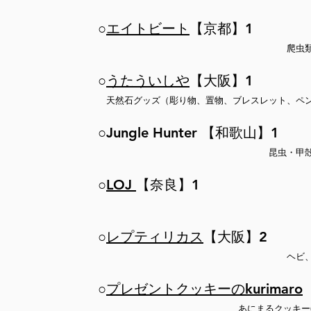
○
エイトビート
【京都】1
​爬
○
うたういしや
【大阪】1
​天然石グッズ（彫り物、置物、ブレスレット、ペ
○Jungle Hunter 【和歌山】1
​昆虫・甲
○
LOJ
【奈良】1
○
レプティリカス
【大阪】2
​ヘ
○
プレゼントクッキーのkurimaro
​あにまるクッキー