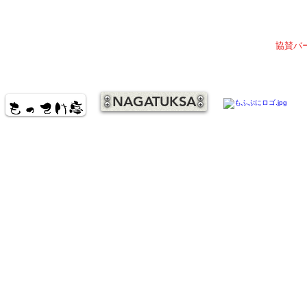
協賛バ
NAGATUKSA