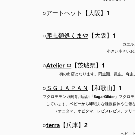
○アートペット【大阪】1
○
爬虫類処くまや
【大阪】1
​カエ
小さい小さいお
○
Atelier Φ
【茨城県】1
​初の出店となります。両生類、昆虫、奇虫
○
ＳＧＪＡＰＡＮ
【和歌山】1
​フクロモモンガ飼育用品店「SugarGlider」
しています、ベビーから即戦力な種親個体やご飯
（オニタマ、オビタマ、レビスレビス、デリ
○
terra
【兵庫】2
​ヘビ