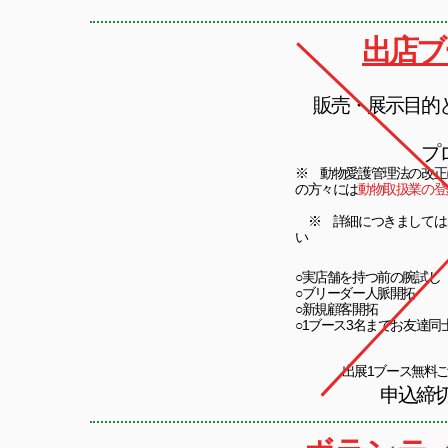
出店ブ
販売・展示目的とも
プ
※ 動物愛護管理法の改正
の方々には
動物取扱業の登
※ 詳細につきましては
い
○実店舗を持つ前の腕試し
○ブリーダー人脈開拓
​○新規顧客開拓
​○1ブース3名までお友達
出展1ブース無料
申込締