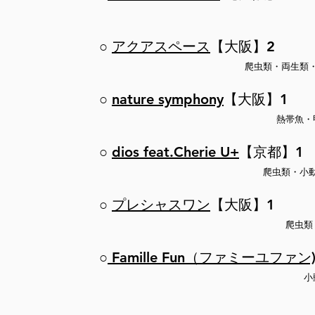
○
アクアスペース
【大阪
】2
​爬虫類・両生類
○
nature symphony
【大阪】1
​熱帯魚
○
dios feat.Cherie U+
【京都】1
​爬虫類・小
○
プレシャスワン
【大阪】1
​爬虫
○
Famille Fun（ファミーユファン
​